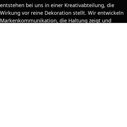
entstehen bei uns in einer Kreativabteilung, die
Wirkung vor reine Dekoration stellt. Wir entwickeln
Markenkommunikation, die Haltung zeigt und
bleibt: von der Logoentwicklung bis zur
crossmedialen Kampagne. Dabei denken wir stets in
Zielgruppen, medienübergreifend und mit einem
klaren Fokus auf Sichtbarkeit und Relevanz.
Ob Claim, Corporate Design oder digitale Kampagne
– wir gestalten klar, emotional und markenpräzise.
Immer individuell, immer mit dem Ziel, Ihre
Botschaft nicht nur zu transportieren, sondern sie
nachhaltig zu verankern.
Unsere Leistungen auf einen Blick: